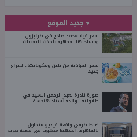
♥ جديد الموقع
سعر فيلا محمد صلاح في طرابزون
ومساحتها.. مجهزة بأحدث التقنيات
سعر المؤدبة من بلبن ومكوناتها.. اختراع
جديد
صورة نادرة لعبد الرحمن السيد في
طفولته.. والده أستاذ هندسة
ضبط طرفي واقعة فيديو متداول
بالقاهرة.. أحدهما مطلوب في قضية ضرب