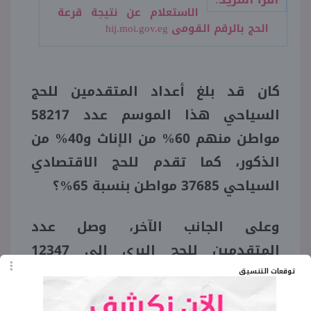
الاستعلام عن نتيجة قرعة
الحج بالرقم القومى hij.moi.gov.eg
كان قد بلغ أعداد المتقدمين للحج
السياحي هذا الموسم عدد 58217
مواطن منهم 60% من الإناث و40% من
الذكور، كما تقدم للحج الاقتصادي
السياحي 37685 مواطن بنسبة 65
؟
%
وعلى الجانب الآخر، وصل عدد
المتقدمين للحج البري إلى 12347
مواطن بنسبة 21% من إجمالي
توقعات التنسيق
المتقدمين، وبلغ عدد من تقدم للحج