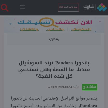
نتيجة الثانوية العامة 2026
الرئيسية
باندورا
نتيجة الثانوية العامة 2026
أخبار ساخنة
باندورا Pandora ترند السوشيال
ميديا.. ما القصة وهل تستدعي
فنجان قهوة
كل هذه الضجة؟
هاشتاج
بوابة الطلبة
الأحد 14-01-2024 03:20 مـ
يتصدر مواقع التواصل الإجتماعي الحديث عن باندورا
ملفات
Pandora، وخاصة من النساء، وقد أصبح باندورا