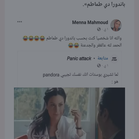
باندورا دي طماطم».