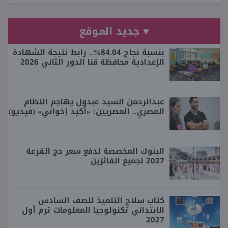
♥ جديد الموقع
بنسبة نجاح 84.04%.. رابط نتيجة الشهادة
الإعدادية محافظة قنا الدور الثاني 2026
عبدالرحمن السيد عبدول يهاجم النظام
المصري.. المصريين: «أكيد إخواني» (فيديو)
البنوك المخصصة لدفع سعر حج القرعة
2027 لجميع الفائزين
كتاب سلاح التلميذ للصف السادس
الابتدائي تكنولوجيا المعلومات ترم أول
2027