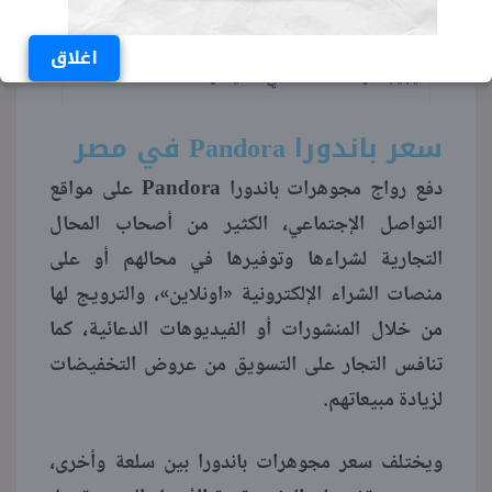
اغلاق
سعر باندورا Pandora في مصر
دفع رواج مجوهرات باندورا Pandora على مواقع
التواصل الإجتماعي، الكثير من أصحاب المحال
التجارية لشراءها وتوفيرها في محالهم أو على
منصات الشراء الإلكترونية «اونلاين»، والترويج لها
من خلال المنشورات أو الفيديوهات الدعائية، كما
تنافس التجار على التسويق من عروض التخفيضات
لزيادة مبيعاتهم.
ويختلف سعر مجوهرات باندورا بين سلعة وأخرى،