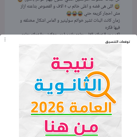
توقعات التنسيق
ونشرت إحدي الصفحات المشهورة ناظرة لحال
الشباب في ظل ارتفاع الأسعار «حبيبتي كفاية
تلميحكوا على خاتم باندورا يماما ده معهوش يجيب
كارت فكة ف اسكتي الله يسترك».