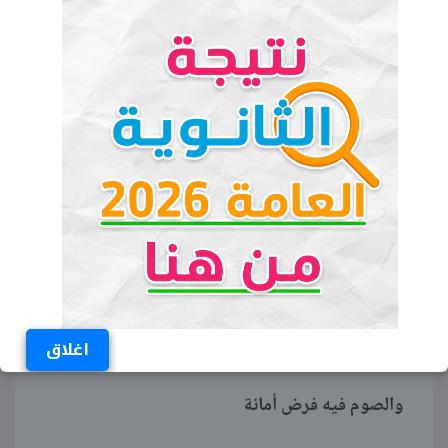
ع الفطار وع السحور
شهر رمضان هل هلاله
وسط النجوم زايد نور
رمضان كريم بكرم ربنا
وخيره معانا
رمضان كريم رمضان جانا
رمضان كريم
اغلاق
والصوم فيه فرض أمانة