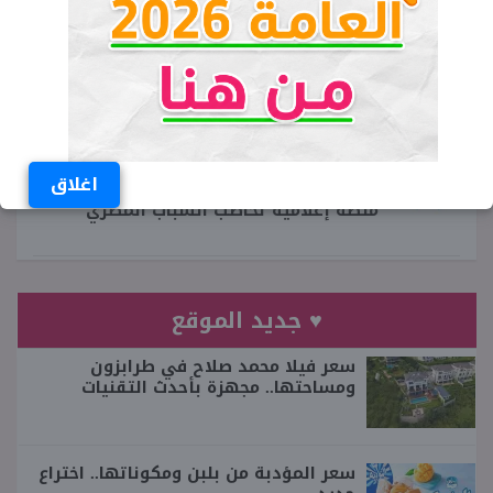
مسابقة جديدة للمعلمين 2024
مسابقة المعلمين في وزارة التربية والتعليم
شبابيك
اغلاق
منصة إعلامية تخاطب الشباب المصري
♥ جديد الموقع
سعر فيلا محمد صلاح في طرابزون
ومساحتها.. مجهزة بأحدث التقنيات
سعر المؤدبة من بلبن ومكوناتها.. اختراع