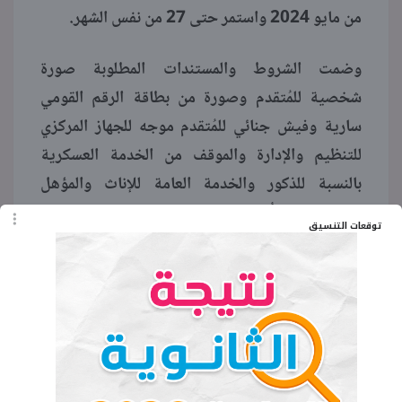
من مايو 2024 واستمر حتى 27 من نفس الشهر.
وضمت الشروط والمستندات المطلوبة صورة
شخصية للمُتقدم وصورة من بطاقة الرقم القومي
سارية وفيش جنائي للمُتقدم موجه للجهاز المركزي
للتنظيم والإدارة والموقف من الخدمة العسكرية
بالنسبة للذكور والخدمة العامة للإناث والمؤهل
الدراسي ورفع أصول المستندات بصيغة jpg.
توقعات التنسيق
الكلمات المفتاحية
مسابقة وزارة التربية والتعليم
وظائف خالية في مسابقة جديدة للمعلمين