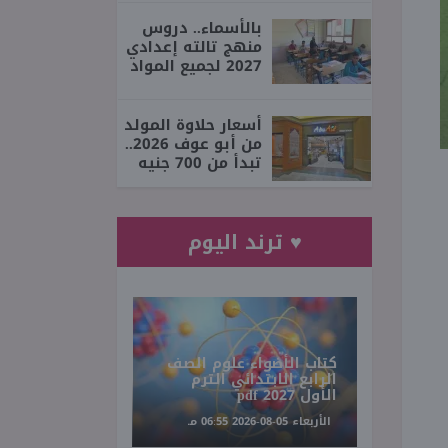
بالأسماء.. دروس
منهج تالته إعدادي
2027 لجميع المواد
أسعار حلاوة المولد
من أبو عوف 2026..
تبدأ من 700 جنيه
♥ ترند اليوم
كتاب الأضواء علوم الصف
الرابع الابتدائي الترم
الأول 2027 pdf
الأربعاء 05-08-2026 06:55 مـ