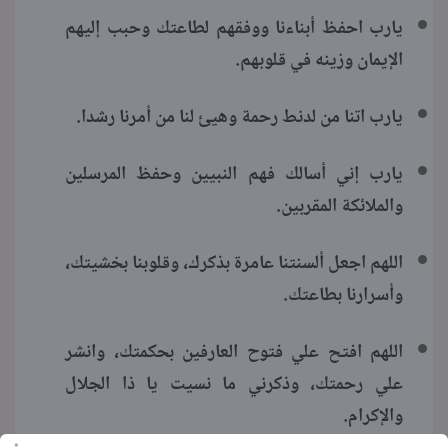
يارب احفظ أبناءنا ووفقهم لطاعتك وحبب إليهم
الإيمان وزينه في قلوبهم.
يارب اتنا من لدنط رحمة وهيئ لنا من أمرنا رشدا.
يارب إني أسالك فهم النبيين وحفظ المرسلين
والملائكة المقربين.
اللهم اجعل ألسنتنا عامرة بذكرك، وقلوبنا بخشيتك،
وأسرارنا بطاعتك.
اللهم افتح علي فتوح العارفين بحكمتك، وانشر
علي رحمتك، وذكرني ما نسيت يا ذا الجلال
والإكرام.