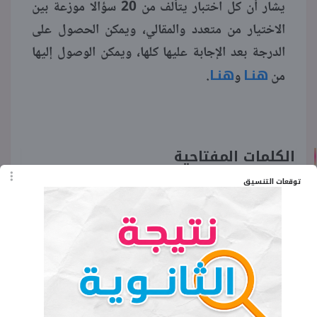
يشار أن كل اختبار يتألف من 20 سؤالا موزعة بين
الاختيار من متعدد والمقالي، ويمكن الحصول على
الدرجة بعد الإجابة عليها كلها، ويمكن الوصول إليها
هنـا
هنـا
من
و
.
الكلمات المفتاحية
توقعات التنسيق
امتحانات الكترونية تفاضل وتكامل الصف الثالث
الثانوي
اختبار الكتروني تفاضل وتكامل تالتة ثانوي
امتحان الكتروني تفاضل وتكامل للثانوية العامة