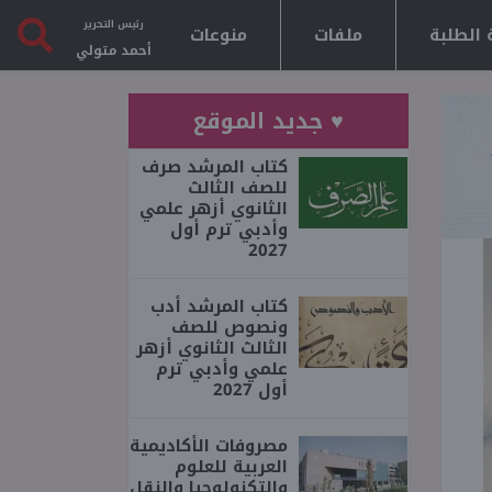
رئيس التحرير
 الطلبة
ملفات
منوعات
أحمد متولي
♥ جديد الموقع
كتاب المرشد صرف
للصف الثالث
الثانوي أزهر علمي
وأدبي ترم أول
2027
كتاب المرشد أدب
ونصوص للصف
الثالث الثانوي أزهر
علمي وأدبي ترم
أول 2027
مصروفات الأكاديمية
العربية للعلوم
والتكنولوجيا والنقل