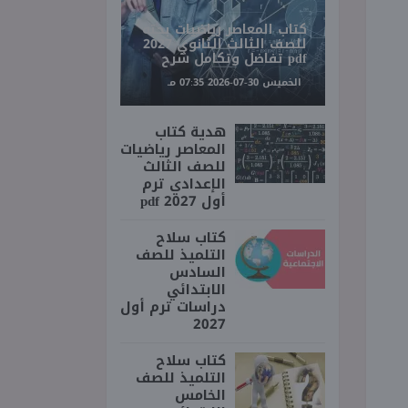
كتاب المعاصر رياضيات بحته
للصف الثالث الثانوي 2027
pdf تفاضل وتكامل شرح
الخميس 30-07-2026 07:35 مـ
هدية كتاب
المعاصر رياضيات
للصف الثالث
الإعدادي ترم
أول 2027 pdf
كتاب سلاح
التلميذ للصف
السادس
الابتدائي
دراسات ترم أول
2027
كتاب سلاح
التلميذ للصف
الخامس