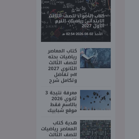
كتاب الأضواء للصف الثالث
الابتدائي رياضيات الترم
الأول 2027
الأحد 02-08-2026 02:54 مـ
كتاب المعاصر
رياضيات بحته
للصف الثالث
الثانوي 2027
pdf تفاضل
وتكامل شرح
معرفة نتيجة 3
ثانوي 2026
بالاسم فقط
موقع شبابيك
هدية كتاب
المعاصر رياضيات
للصف الثالث