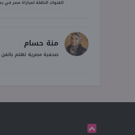
القنوات الناقلة لمباراة مصر في بطول
منة حسام
صحفية مصرية تهتم بالفن وا