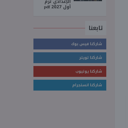
الإعدادي ترم
أول 2027 pdf
تابعنا
شاركنا فيس بوك
شاركنا تويتر
شاركنا يوتيوب
شاركنا انستجرام