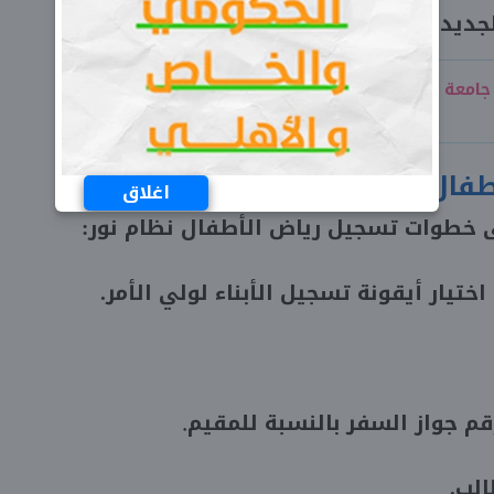
جديد.
تقويم جامعة الملك سعود 1446 كامل الترم
فال نظام نور
اغلاق
ى خطوات تسجيل رياض الأطفال نظام نور:
ختيار أيقونة تسجيل الأبناء لولي الأمر.
قم جواز السفر بالنسبة للمقيم
.
الب.