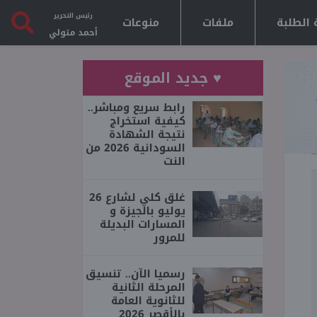
رئيس التحرير
 الطلبة
ملفات
منوعات
أحمد متولي
♥ جديد الموقع
رابط سريع ومباشر..
كيفية استخراج
نتيجة الشهادة
السودانية 2026 من
النت
غلق كلي لشارع 26
يوليو بالجيزة و
المسارات البديلة
للمرور
رسميا الآن.. تنسيق
المرحلة الثانية
للثانوية العامة
بالأقصر 2026