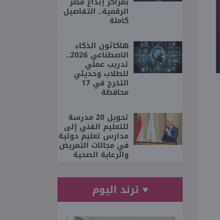
بمراكز إبداع مصر
الرقمية.. التفاصيل
كاملة
هاكاثون الذكاء
الاصطناعي 2026..
تدريب عملي
للطلاب وحديثي
التخرج في 17
محافظة
تحويل 20 مدرسة
للتعليم الفني إلى
مدارس تعليم دولية
في مجالات التمريض
والرعاية الصحية
♥ ترند اليوم