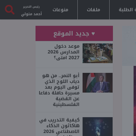
رئيس التحرير
 الطلبة
ملفات
منوعات
أحمد متولي
♥ جديد الموقع
موعد دخول
المدارس 2026
2027 امتى؟
أبو النمر.. من هو
دياب اللوح الذي
توفى اليوم بعد
مسيرة حافلة دفاعا
عن القضية
الفلسطينية
كيفية التدريب في
هاكاثون الذكاء
الاصطناعي 2026