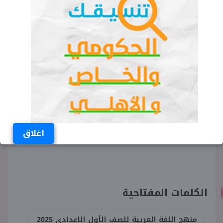
يبدأ بالدرس الأول قصيدة بعنوان يا شِعر، ومقال
بعنوان الشعر والشاعر، ويأتي الموضوع الثالث بعنوان
أدَب وفِكر، والذي ينقسم لدرسين الأول هو مقال
بعنوان البطولة والأبطال، والثاني بعنوان سيرة غيرية
(لطيفة النادي).
وتنتهي الوحدة الثانية بالتدريبات والمشروع الكامل
للفصل الدراسي الأول هو إعداد يوم ترفيهي.
اغلاق
الكلمات المفتاحية
منهج اللغة العربية للصف الأول الاعدادي 2025