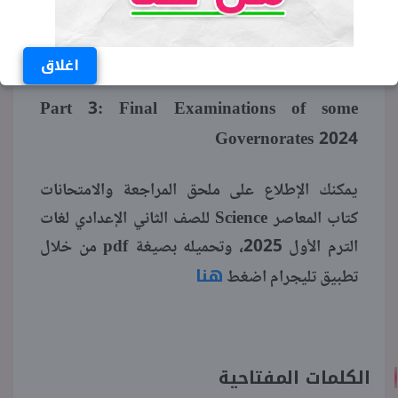
Final Revision on Unit 2
Final Revision on Unit 3
اغلاق
Part 3: Final Examinations of some
Governorates 2024
يمكنك الإطلاع على ملحق المراجعة والامتحانات
كتاب المعاصر Science للصف الثاني الإعدادي لغات
الترم الأول 2025، وتحميله بصيغة pdf من خلال
هنا
تطبيق تليجرام اضغط
الكلمات المفتاحية