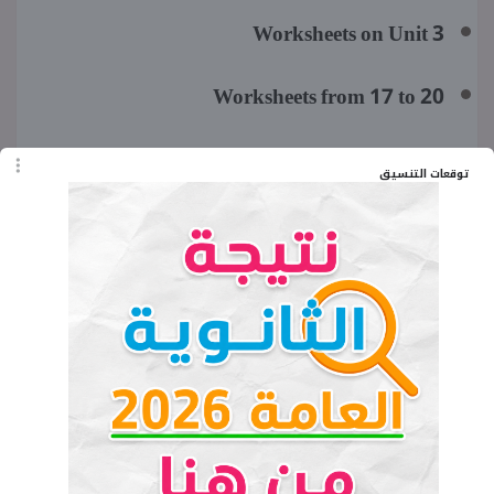
Worksheets on Unit 3
Worksheets from 17 to 20
General Exercise of the school book on
توقعات التنسيق
Unit 3
Model axams on Unit 3
Monthly tesi
Part 2: Final Revision
Final Revision on Unit 1