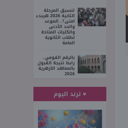
تنسيق المرحلة
الثانية 2026 هيبدء
امتى؟.. الموعد
والحد الأدنى
والكليات المتاحة
لطلاب الثانوية
العامة
بالرقم القومي..
رابط نتيجة القبول
بالمعاهد الازهرية
2026
♥ ترند اليوم