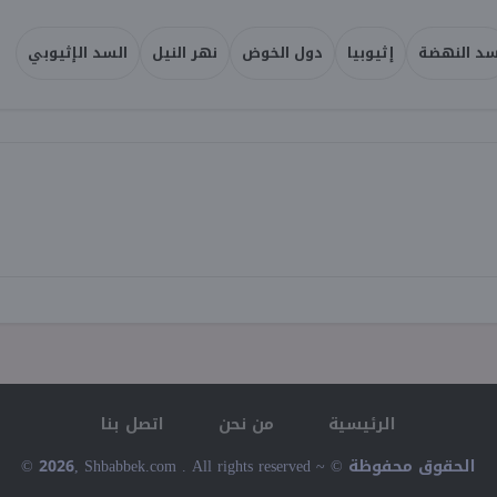
د النهضة
إثيوبيا
دول الخوض
نهر النيل
السد الإثيوبي
الرئيسية
من نحن
اتصل بنا
© 2026, Shbabbek.com . All rights reserved ~ © الحقوق محفوظة