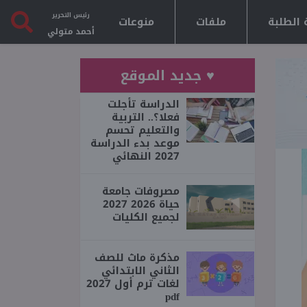
رئيس التحرير
 الطلبة
ملفات
منوعات
أحمد متولي
♥ جديد الموقع
الدراسة تأجلت
فعلا؟.. التربية
والتعليم تحسم
موعد بدء الدراسة
2027 النهائي
مصروفات جامعة
حياة 2026 2027
لجميع الكليات
مذكرة ماث للصف
الثاني الابتدائي
لغات ترم أول 2027
pdf