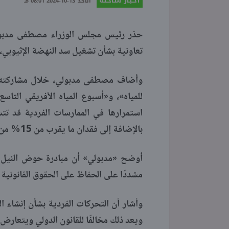
أخبار ساخنة
الأحد 13-10-2024 08:01 مـ
حذر رئيس مجلس الوزراء مصطفى مدبولي، 
تعاونية بشأن تشغيل سد النهضة الإثيوبي،
وأضاف مصطفى مدبولي، خلال مشاركته في
للمياه»، و«أسبوع المياه الأفريقي التا
استمرارها في الممارسات الفردية قد ت
بالإضافة إلى فقدان ما يقرب من 15% من الرقعة الزراعية.
أوضح «مدبولي» أن مبادرة حوض النيل ب
مشددًا على الحفاظ على الحقوق القانونية وا
ويعد ذلك مخالفًا للقانون الدولي ويتعارض مع