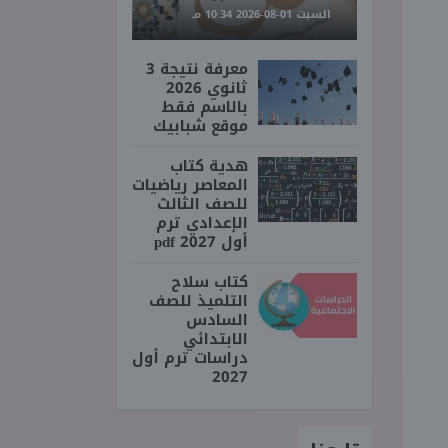
السبت 01-08-2026 10:34 مـ
معرفة نتيجة 3
ثانوي 2026
بالاسم فقط
موقع شبابيك
هدية كتاب
المعاصر رياضيات
للصف الثالث
الإعدادي ترم
أول 2027 pdf
كتاب سلاح
التلميذ للصف
السادس
الابتدائي
دراسات ترم أول
2027