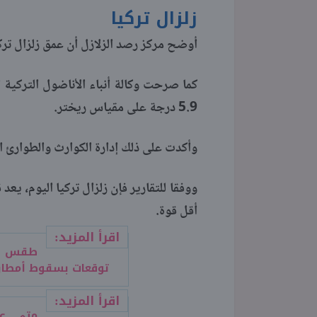
زلزال تركيا
أوضح مركز رصد الزلازل أن عمق زلزال تركيا، بلغ نحو 9 كيلومت
كما صرحت وكالة أنباء الأناضول التركية 
5.9 درجة على مقياس ريختر.
وأكدت على ذلك إدارة الكوارث والطوارئ ا
أقل قوة.
اقرأ المزيد:
توقعات بسقوط أمطار
اقرأ المزيد: