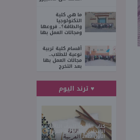
ما هي كلية
التكنولوجيا
والطاقة؟.. فروعها
ومجالات العمل بها
أقسام كلية تربية
نوعية للطلاب..
مجالات العمل بها
بعد التخرج
♥ ترند اليوم
كتاب الأضواء للصف الثالث
الإعدادي لغة عربية الترم
الأول 2027