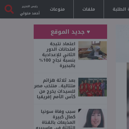
رئيس التحرير
 الطلبة
ملفات
منوعات
أحمد متولي
♥ جديد الموقع
اعتماد نتيجة
امتحانات الدور
الثاني للإعدادية
بنسبة نجاح 100%
بالبحيرة
بعد ثلاثة هزائم
متتالية.. منتخب مصر
للسيدات يخرج من
كأس الأمم إفريقيا
سبب وفاة سونيا
كمال كبيرة
المذيعات بالقناة
الثالثة فى ماسبيرو