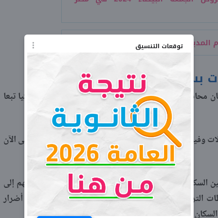
مدير العالمي 2024 1446؟
توقعات التنسيق
ت بسبب زلزال اليوم في تركيا؟
ان محافظات الحسكة ودير الزور وحلب، شعروا بزلزال تركيا تبعا
 وفيات أو إصابات بعد وقوع الزلزال، لكنه لم ترد أنباء حتى الآن
ن السكان، حيث هرع العديد من الناس من منازلهم ومكاتبهم إلى
ت التركية أنها ما زالت تتابع الوضع للتأكد من عدم وجود أضرار
لسكان منها.