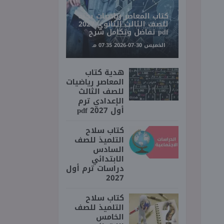
كتاب المعاصر رياضيات بحته
للصف الثالث الثانوي 2027
pdf تفاضل وتكامل شرح
الخميس 30-07-2026 07:35 مـ
هدية كتاب
المعاصر رياضيات
للصف الثالث
الإعدادي ترم
أول 2027 pdf
كتاب سلاح
التلميذ للصف
السادس
الابتدائي
دراسات ترم أول
2027
كتاب سلاح
التلميذ للصف
الخامس