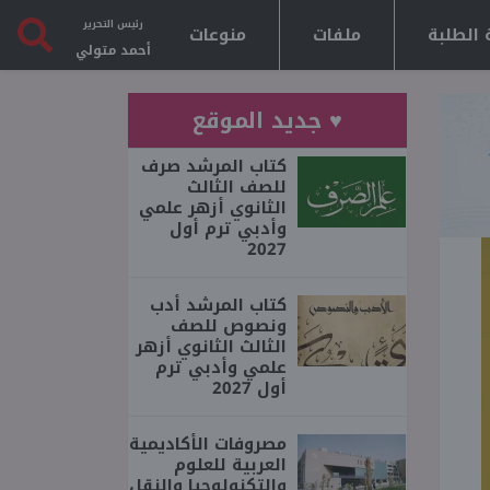
رئيس التحرير
 الطلبة
ملفات
منوعات
أحمد متولي
♥ جديد الموقع
كتاب المرشد صرف
للصف الثالث
الثانوي أزهر علمي
وأدبي ترم أول
2027
كتاب المرشد أدب
ونصوص للصف
الثالث الثانوي أزهر
علمي وأدبي ترم
أول 2027
مصروفات الأكاديمية
العربية للعلوم
والتكنولوجيا والنقل