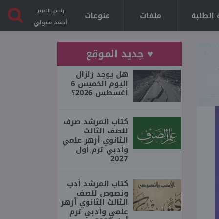
رئيس التحرير
 الطلبة
ملفات
منوعات
أحمد متولي
♥ جديد الموقع
هل يوجد زلزال
اليوم الخميس 6
أغسطس 2026؟
كتاب المرشد صرف
للصف الثالث
الثانوي أزهر علمي
وأدبي ترم أول
2027
كتاب المرشد أدب
ونصوص للصف
الثالث الثانوي أزهر
علمي وأدبي ترم