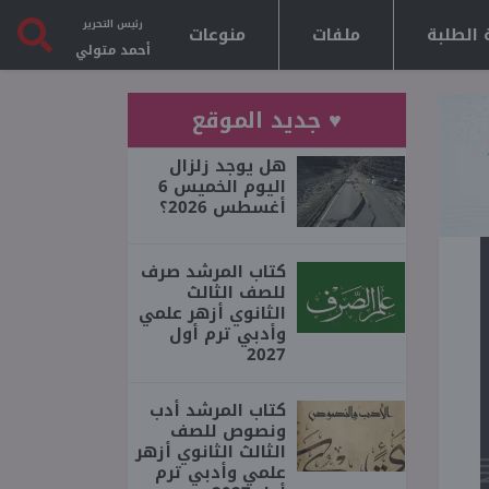
رئيس التحرير
 الطلبة
ملفات
منوعات
أحمد متولي
♥ جديد الموقع
هل يوجد زلزال
اليوم الخميس 6
أغسطس 2026؟
كتاب المرشد صرف
للصف الثالث
الثانوي أزهر علمي
وأدبي ترم أول
2027
كتاب المرشد أدب
ونصوص للصف
الثالث الثانوي أزهر
علمي وأدبي ترم