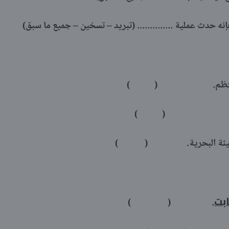
نه حدث عملية .............. (تبريد – تسخين – جميع ما سبق)
ات بشكل منتظم. ( )
ل غير ثابت. ( )
ر في البيئة البحرية. ( )
ابت
. ( )