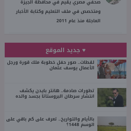
صحفي مصري يقيم في محافظة الجيزة
ومتخصص في ملف التعليم وكتابة الأخبار
العاجلة منذ عام 2011
♥ جديد الموقع
لقطات.. صور حفل خطوبة ملك قورة ورجل
الأعمال يوسف عثمان
تطورات صادمة.. هانتر بايدن يكشف
انتشار سرطان البروستاتا بجسد والده
بالأيام والتواريخ.. تعرف على كم باقي على
الوسم 1448؟