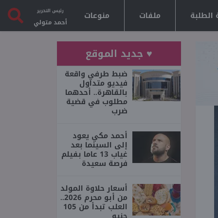
رئيس التحرير
 الطلبة
ملفات
منوعات
أحمد متولي
♥ جديد الموقع
ضبط طرفي واقعة
فيديو متداول
بالقاهرة.. أحدهما
مطلوب في قضية
ضرب
أحمد مكي يعود
إلى السينما بعد
غياب 13 عاما بفيلم
فرصة سعيدة
أسعار حلاوة المولد
من أبو محرم 2026..
العلب تبدأ من 105
جنيه