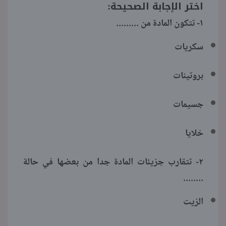
اختر الإجابة الصحيحة:
١- تتكون المادة من .........
سكريات
بروتينات
جسيمات
خلايا
٢- تتقارب جزيئات المادة جدا من بعضها في حالة
........
الزيت