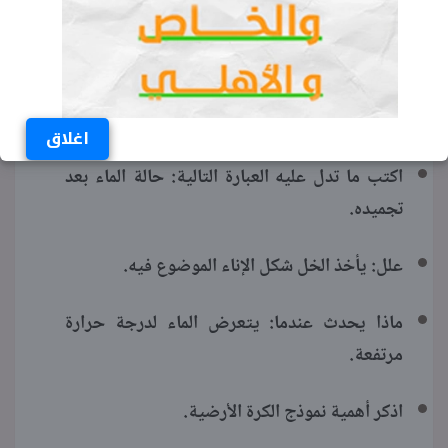
خامسة ابتدائي
جاءت العديد من صور الأسئلة في التقييمات
الأسبوعية مقسمة إلى 3 مجموعات منها:
أكمل ما يأتي: الغازات لها شكل وحجم غير ثابت.
اغلاق
اكتب ما تدل عليه العبارة التالية: حالة الماء بعد
تجميده.
علل: يأخذ الخل شكل الإناء الموضوع فيه.
ماذا يحدث عندما: يتعرض الماء لدرجة حرارة
مرتفعة.
اذكر أهمية نموذج الكرة الأرضية.