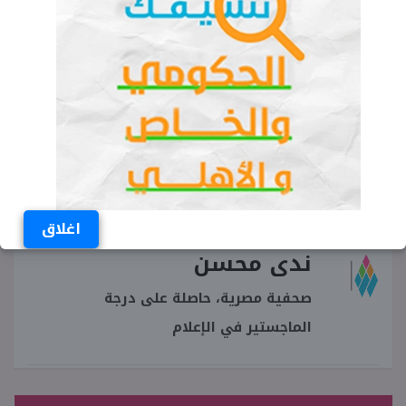
فى أى هرم تم اكتشاف غرفه عمرها 4500 سنة
هرم خوفو
الهرم الأكبر
غرفة عمرها 4500 عام
هرم
أهرامات الجيزة
اغلاق
ندى محسن
صحفية مصرية، حاصلة على درجة
الماجستير في الإعلام