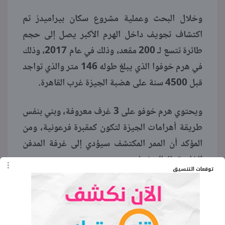
وخلال البحث وعملية مشروع سكان بيراميدز تم
اكتشاف تجويف داخل الهرم الأكبر يصل إلى حجم
طائرة تتسع لـ 200 مقعد، وذلك في عام 2017، وذلك
في هرم خوفوا الذي يبلغ طوله 146 متر والذي تواجد
قبل 4500 سنة على هضبة الجيزة غرب القاهرة.
ويحتوي هرم خوفو على 3 غرف معروفة، وبني بنفس
طريقة أهرامات الجيزة لتكون كمقبرة فرعونية، ومن
المؤكد أن الممر المكتشف سيؤدي إلى غرفة المدفن
الخاصة بالملك خوفو.
توقعات التنسيق
الكلمات المفتاحية