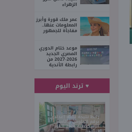
الزهراء
عمر ملك قورة وأبرز
المعلومات عنها..
مفاجأة للجمهور
موعد ختام الدوري
المصري الجديد
2026-2027 من
رابطة الأندية
♥ ترند اليوم
رابط نتيجة ثالثة إعدادي
برقم الجلوس والاسم
الإسكندرية 2026 الدور
الثاني