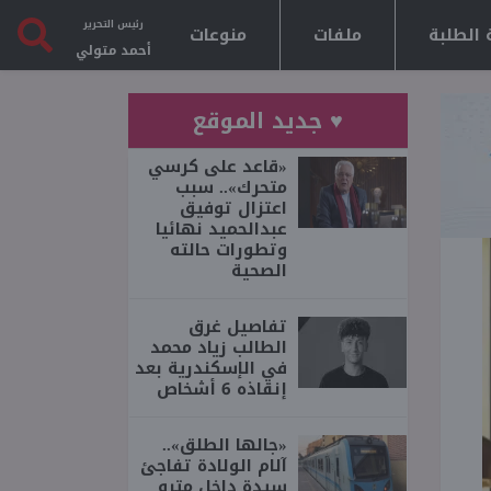
رئيس التحرير
 الطلبة
ملفات
منوعات
أحمد متولي
♥ جديد الموقع
«قاعد على كرسي
متحرك».. سبب
اعتزال توفيق
عبدالحميد نهائيا
وتطورات حالته
الصحية
تفاصيل غرق
الطالب زياد محمد
في الإسكندرية بعد
إنقاذه 6 أشخاص
«جالها الطلق»..
آلام الولادة تفاجئ
سيدة داخل مترو