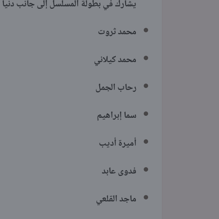
يشارك في بطولة المسلسل إلى جانب دنيا سم
محمد ثروت
محمد كيلاني
رحاب الجمل
سما إبراهيم
أميرة أديب
فدوى عابد
ماجد القلعي