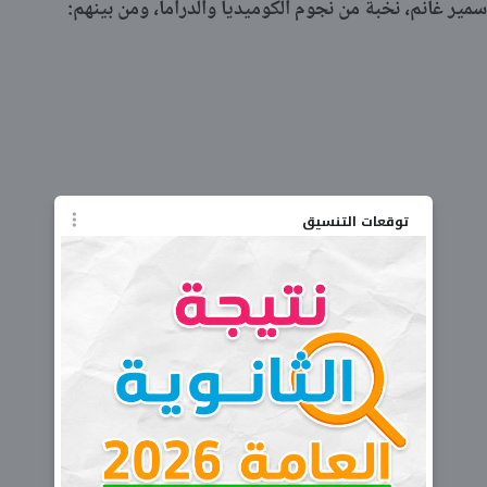
ير غانم، نخبة من نجوم الكوميديا والدراما، ومن بينهم:
توقعات التنسيق