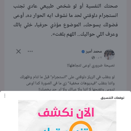
صحتك النفسية أو لو شخص طبيعي عادي تجنب
انستجرام دلوقتي لحد ما نشوف ايه الحوار ده، أوعى
فضولك يسوحك، الموضوع مؤذي حرفيا، خلي بالك
وعرف اللي حواليك.. اللهم بلغت».
توقعات التنسيق