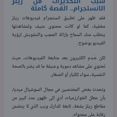
سبب التحذيرات من ريلز
الانستجرام.. القصة كاملة
منوعات
فقد ظهر على تطبيق انستجرام فيديوهات ريلز
مخفية، كما لو كانت محتوى عنيف ولمشاهدتها
يتطلب منك السماح بإزالة الحجب والتشويش لرؤية
الفيديو بوضوح.
لكن صُدم الكثيرون بعد متابعة الفيديوهات، حيث
تحتوي على مشاهد دموية وعنيفة ما قد يضر بالصحة
النفسية، سواء للكبار أو الصغار.
وتحدث بعض المختصين في مجال السوشيال ميديا،
بأن عطل الخوارزميات أدي إلى ظهور عدد كبير من
مقاطع ريلز بشعة، تابعة للدارك ويب الذي لا يتضمن
رقابة على محتواه.