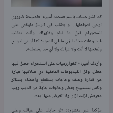
كما نشر حساب باسم «محمد أمير»: «نصيحة ضروري
اوعى تتجاهلها.. لو بتقلب في الريلز دلوقتي على
انستجرام قبل ما تنام وظهرلك وأنت بتقلب
فيديوهات مخفية زي ما في الصورة كدا أوعى تدوس
وتفتحها لا أنت ولا عيالك ولا أي حد يخصك».
وأردف أمير: «الخوارزميات على انستجرام حصل فيها
عطل، وكل الفيديوهات المخفية دي هتلاقيها عبارة
عن قذارة وعنف وحاجات بتتقطع وأعضاء بتتناثر
وناس بتستبيح بعض وحاجات جاية من الديب ويب
معرفش نزلت ازاي ولا الغرض منها ايه».
مؤكدا عبر منشوره: «لو خايف على عيالك وعلى