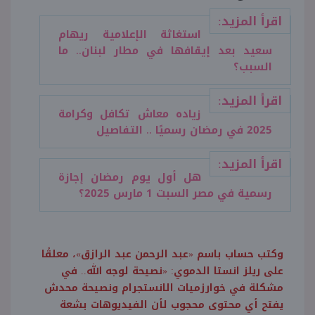
اقرأ المزيد:
استغاثة الإعلامية ريهام
سعيد بعد إيقافها في مطار لبنان.. ما
السبب؟
اقرأ المزيد:
زياده معاش تكافل وكرامة
2025 في رمضان رسميًا .. التفاصيل
اقرأ المزيد:
هل أول يوم رمضان إجازة
رسمية في مصر السبت 1 مارس 2025؟
وكتب حساب باسم «عبد الرحمن عبد الرازق»، معلقًا
على ريلز انستا الدموي: «نصيحة لوجه الله.. في
مشكلة في خوارزميات الانستجرام ونصيحة محدش
يفتح أي محتوى محجوب لأن الفيديوهات بشعة