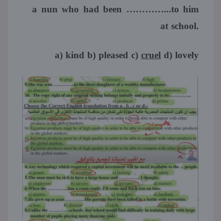
a nun who had been …………...to him
at school.
a) kind b) pleased c)
cruel
d) lovely