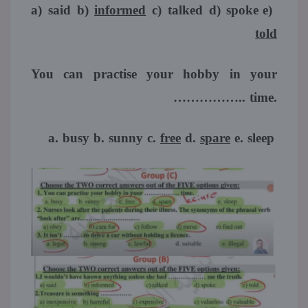
a) said b)
informed
c) talked d) spoke e)
told
You can practise your hobby in your
…………….. time.
a. busy b. sunny c.
free
d.
spare
e. sleep