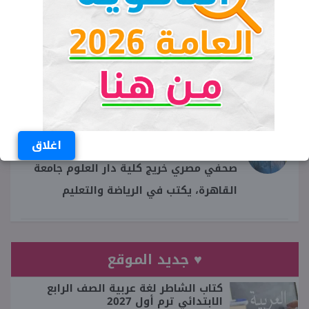
إجابة سؤال مدفع رمضان اليوم الخميس 13
رمضان
كم اغنية لمحمد رمضان اشتغلت في حلقة
النهاردة
محمد السيد
اغلاق
صحفي مصري خريج كلية دار العلوم جامعة
القاهرة، يكتب في الرياضة والتعليم
♥ جديد الموقع
كتاب الشاطر لغة عربية الصف الرابع
الابتدائي ترم أول 2027