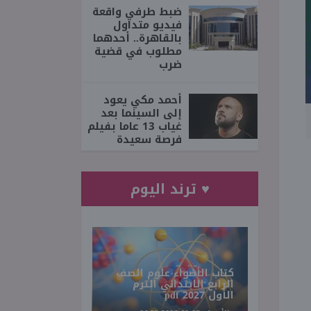
ضبط طرفي واقعة
فيديو متداول
بالقاهرة.. أحدهما
مطلوب في قضية
ضرب
أحمد مكي يعود
إلى السينما بعد
غياب 13 عاما بفيلم
فرصة سعيدة
♥ ترند اليوم
كتاب الأضواء علوم الصف
الرابع الابتدائي الترم
الأول 2027 pdf