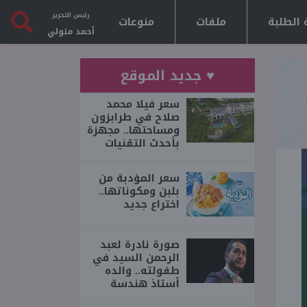
رئيس التحرير
 الطلبة
ملفات
منوعات
أحمد متولي
♥ جديد الموقع
سعر فيلا محمد
صلاح في طرابزون
ومساحتها.. مجهزة
بأحدث التقنيات
سعر المؤدبة من
بلبن ومكوناتها..
اختراع جديد
صورة نادرة لعبد
الرحمن السيد في
طفولته.. والده
أستاذ هندسة