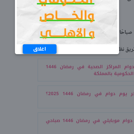
اغلاق
طريق نظام الحجز والمواعيد مباشرة من منقة «أبشر».
أوقات دوام المراكز الصحية في رمضان 1446
لحكومية بالمملكة
متى آخر يوم دوام في رمضان 1446 2025؟
مواعيد دوام موبايلي في رمضان 1446 صباحي