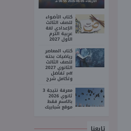
الأربعاء 05-08-2026 06:55 مـ
كتاب الأضواء
للصف الثالث
الإعدادي لغة
عربية الترم
الأول 2027
كتاب المعاصر
رياضيات بحته
للصف الثالث
الثانوي 2027
pdf تفاضل
وتكامل شرح
معرفة نتيجة 3
ثانوي 2026
بالاسم فقط
موقع شبابيك
تابعنا