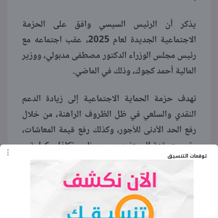
يذكر أن الرئيس السيسي وافق على الحزمة
الاجتماعية الجديدة لعام 2025، عقب اجتماعه مع
رئيس مجلس الوزراء الدكتور مصطفى مدبولي، ووزير
المالية أحمد كجوك، وذلك في الماضي.
تهدف حزمة الحماية الاجتماعية إلى زيادة الدعم
النقدي والسلعي في ظل الظروف الراهنة، من خلال
رفع الحد الأدنى للأجور، وكذلك رفع قيمة المعاشات،
وتوسيع رقعة المستفيدين من برنامج تكافل وكرامة.
توقعات التنسيق
الكلمات المفتاحية