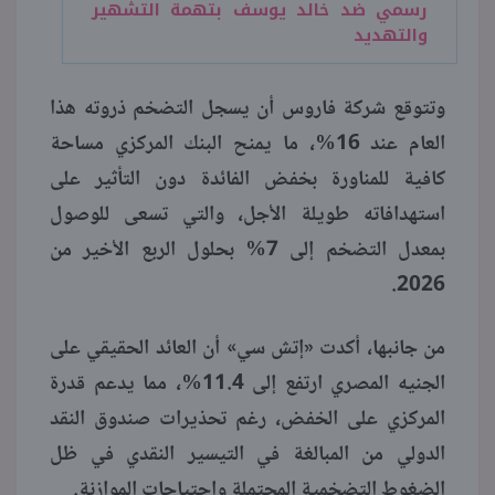
رسمي ضد خالد يوسف بتهمة التشهير
والتهديد
وتتوقع شركة فاروس أن يسجل التضخم ذروته هذا
العام عند 16%، ما يمنح البنك المركزي مساحة
كافية للمناورة بخفض الفائدة دون التأثير على
استهدافاته طويلة الأجل، والتي تسعى للوصول
بمعدل التضخم إلى 7% بحلول الربع الأخير من
2026.
من جانبها، أكدت «إتش سي» أن العائد الحقيقي على
الجنيه المصري ارتفع إلى 11.4%، مما يدعم قدرة
المركزي على الخفض، رغم تحذيرات صندوق النقد
الدولي من المبالغة في التيسير النقدي في ظل
الضغوط التضخمية المحتملة واحتياجات الموازنة.