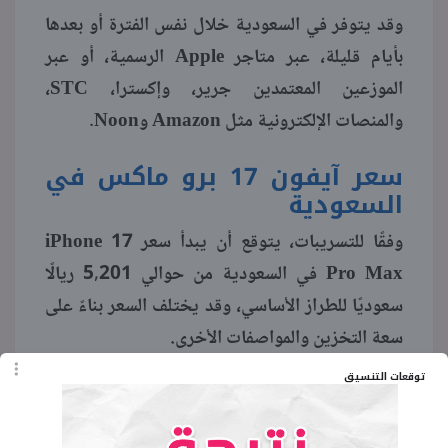
وقد يتوفر في السعودية خلال نفس الفترة أو بعدها
بأيام قليلة، عبر متاجر Apple الرسمية، أو عبر
الموزعين المعتمدين جرير، وإكسترا، STC،
والمنصات الإلكترونية مثل Amazon وNoon.
سعر آيفون 17 برو ماكس في
السعودية
وفقًا للتسريبات، يتوقع أن يبدأ سعر iPhone 17
Pro Max في السعودية من حوالي 5,201 ريالًا
سعوديًا للطراز الأساسي، وقد يختلف السعر بناءً على
سعة التخزين والمواصفات الأخرى.
توقعات التنسيق