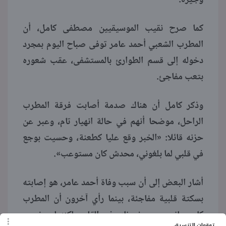
كما صرح نقيب الموسيقيين مصطفى كامل، أن
المطرب الشعبي أحمد عامر توفى صباح اليوم بمجرد
دخوله إلى قسم الطوارئ بالمستشفى، عقب شعوره
بتعب مفاجئ.
وذكر كامل أن هناك صدمة أصابت فرقة المطرب
الراحل، موضحا أنهم في حالة انهيار تام، وعبر عن
حزنه قائلا: «الخبر وقع عليا كطعنة، وحسيت بوجع
في قلبي لما بلغوني، محدش كان مستوعب».
أشار البعض إلى أن سبب وفاة أحمد عامر، هو إصابته
بسكتة قلبية مفاجئة، بينما رأي آخرون أن المطرب
كان يعاني من مرض نادر في القلب، لكنه لم يفصح
توقعات التنسيق