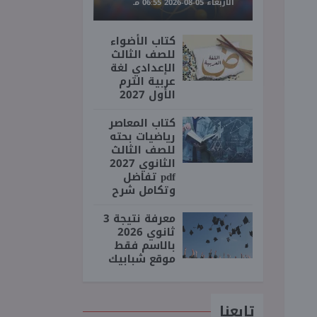
الأربعاء 05-08-2026 06:55 مـ
كتاب الأضواء
للصف الثالث
الإعدادي لغة
عربية الترم
الأول 2027
كتاب المعاصر
رياضيات بحته
للصف الثالث
الثانوي 2027
pdf تفاضل
وتكامل شرح
معرفة نتيجة 3
ثانوي 2026
بالاسم فقط
موقع شبابيك
تابعنا