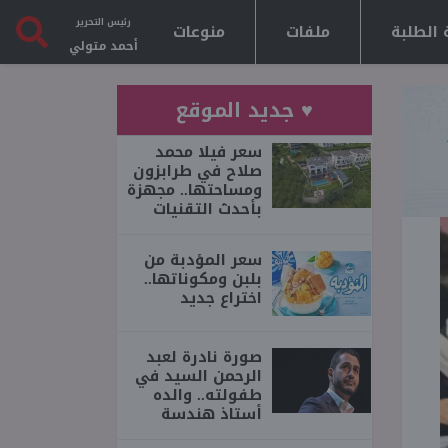
رئيس التحرير
 الطلبة
ملفات
منوعات
أحمد متولي
♥ جديد الموقع
سعر فيلا محمد
صلاح في طرابزون
ومساحتها.. مجهزة
بأحدث التقنيات
سعر المؤدبة من
بلبن ومكوناتها..
اختراع جديد
صورة نادرة لعبد
الرحمن السيد في
طفولته.. والده
أستاذ هندسة