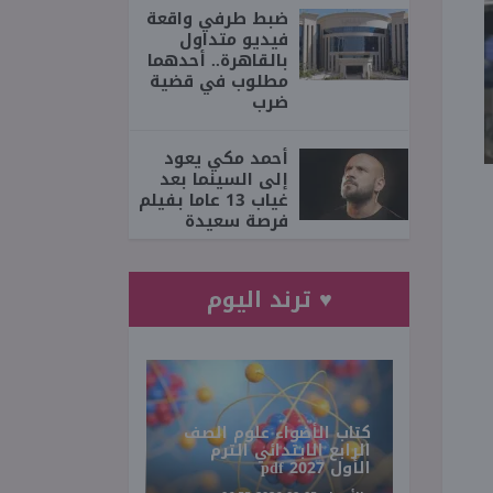
ضبط طرفي واقعة
فيديو متداول
بالقاهرة.. أحدهما
مطلوب في قضية
ضرب
أحمد مكي يعود
إلى السينما بعد
غياب 13 عاما بفيلم
فرصة سعيدة
♥ ترند اليوم
كتاب الأضواء علوم الصف
الرابع الابتدائي الترم
الأول 2027 pdf