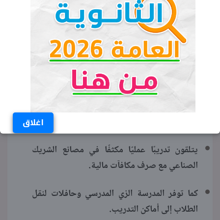
والكشف الطبي التي تتم بالتعاون مع
MCV.
شركة
مميزات مدرسة
MCV
للتكنولوجيا التطبيقية 2025
MCV
يحصل خريجو مدرسة
للتكنولوجيا التطبيقية
على ما يلي:
شهادة مصرية بمعايير دولية.
اغلاق
يتلقون تدريبًا عمليًا مكثفًا في مصانع الشريك
الصناعي مع صرف مكافآت مالية.
كما توفر المدرسة الزي المدرسي وحافلات لنقل
الطلاب إلى أماكن التدريب.