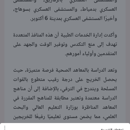
والمستشفى العسكري بالزقازيق، والمستشفى
العسكري بدمياط، والمستشفى العسكري بسوهاج،
وأخيرًا المستشفى العسكري بمدينة 6 أكتوبر.
وأكدت إدارة الخدمات الطبية أن هذه المنافذ المتعددة
تهدف إلى منع التكدس وتوفير الوقت والجهد على
المتقدمين وأولياء أمورهم.
وتعد الدراسة بالمعاهد الصحية فرصة متميزة، حيث
يحصل الخريج على درجة رقيب متطوع بالقوات
المسلحة ويتدرج في الترقي، بالإضافة إلى أن مناهج
الدراسة معتمدة وتعتبر مطابقة للمناهج المقررة في
المعاهد المناظرة بوزارة التعليم العالي والبحث
العلمي، مما يضمن مستوى تعليميًا رفيعًا للخريجين
الذين سيخدمون في المجال الطبي بالقوات المسلحة.
توقعات التنسيق