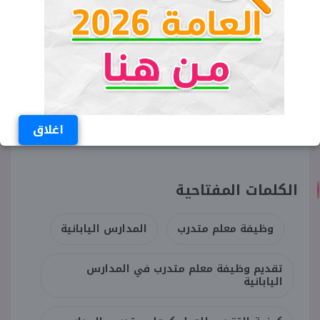
التي تحددها الوزارة.
تأتي هذه الآلية الرقمية في إطار خطة الوزارة لاختيار
المرشحين وفق معايير موضوعية دقيقة، مع التركيز
على الكفاءة والاستعداد النفسي والمهني لأداء الدور
التربوي المستهدف.
اغلاق
الكلمات المفتاحية
وظيفة معلم متدرب
المدارس اليابانية
تقديم وظيفة معلم متدرب في المدارس
اليابانية