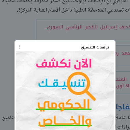
المركزي أن الإصابات تراوحت بين كسور متفرقة وكدمات شديدة
ت تستدعي الملاحظة الطبية داخل أقسام العناية المركزة.
صف إسرائيل للقصر الرئاسي السوري..
توقعات التنسيق
حمد رمضان في قضية إهانة علم مصر..
 المتحدة تستغني عن لميس الحديدى
ة أون
فاجا
ا شاملًا للحالات لتحديد مدى خطورتها، في حين وُضعت الجثامين
راءات الرسمية.