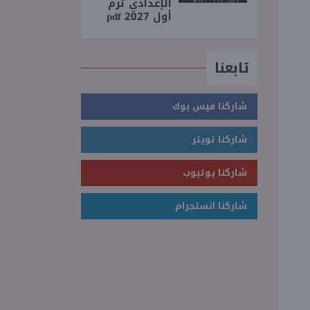
الإعدادي ترم
أول 2027 pdf
تابعنا
شاركنا فيس بوك
شاركنا تويتر
شاركنا يوتيوب
شاركنا انستجرام