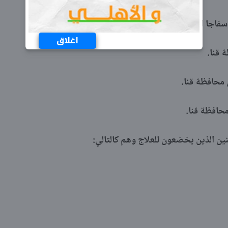
فاجا المركزي، أسماء المتوفين في حادث قنا سفاجا وهم:
اغلاق
نين الذين يخضعون للعلاج وهم كالتالي: