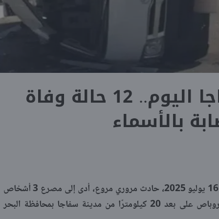
حادث قنا سفاجا اليوم.. 12 حالة وفاة
بة بالأسماء
شهد طريق «قنا – سفاجا» اليوم الأربعاء 16 يوليو 2025، حادث مروري مروع، أدى إلى مصرع 3 أشخاص
وإصابة 9 آخرين في انقلاب سيارة ميكروباص على بعد 20 كيلومترًا من مدينة سفاجا بمحافظة البحر