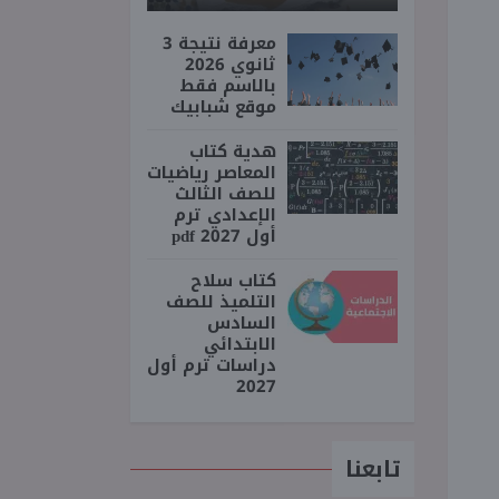
معرفة نتيجة 3
ثانوي 2026
بالاسم فقط
موقع شبابيك
هدية كتاب
المعاصر رياضيات
للصف الثالث
الإعدادي ترم
أول 2027 pdf
كتاب سلاح
التلميذ للصف
السادس
الابتدائي
دراسات ترم أول
2027
تابعنا