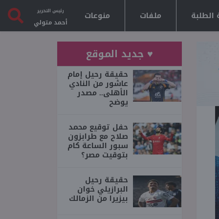
رئيس التحرير
 الطلبة
ملفات
منوعات
أحمد متولي
♥ جديد الموقع
حقيقة رحيل إمام
عاشور من النادي
الأهلى.. مصدر
يوضح
حفل توقيع محمد
صلاح مع طرابزون
سبور الساعة كام
بتوقيت مصر؟
حقيقة رحيل
البرازيلي خوان
بيزيرا من الزمالك