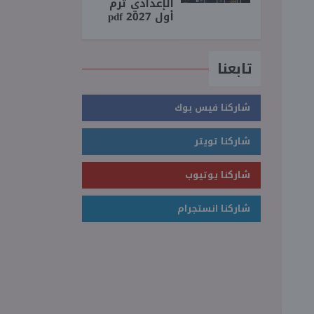
الإعدادي ترم
أول 2027 pdf
تابعنا
شاركنا فيس بوك
شاركنا تويتر
شاركنا يوتيوب
شاركنا انستجرام