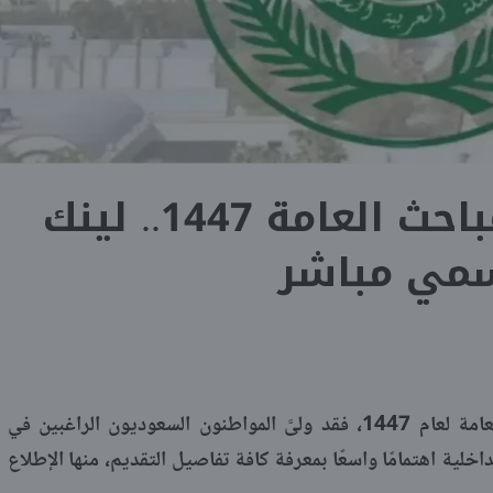
رابط تقديم المباحث العامة 1447.. لينك
مي مباشر
ينشر «شبابيك» رابط تقديم المباحث العامة لعام 1447، فقد ولىَّ المواطنون السعوديون الراغبين في
اخلية اهتمامًا واسعًا بمعرفة كافة تفاصيل التقديم، منها الإطلاع