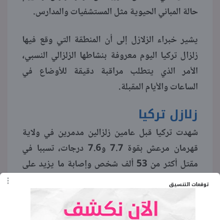
حالة المباني الحيوية مثل المستشفيات والمدارس.
يشير خبراء الزلازل إلى أن المنطقة التي وقع فيها
زلزال تركيا اليوم معروفة بنشاطها الزلزالي النسبي،
الأمر الذي يتطلب مراقبة دقيقة للأوضاع في
الساعات والأيام المقبلة.
زلازل تركيا
شهدت تركيا قبل عامين زلزالين مدمرين في ولاية
قهرمان مرعش بقوة 7.7 و7.6 درجات، تسببا في
مقتل أكثر من 53 ألف شخص وإصابة ما يزيد على
107 آلاف، إضافة إلى تضرر نحو 14 مليون
توقعات التنسيق
مواطن، وهذه الكارثة السابقة جعلت السلطات أكثر
استعدادًا للتعامل مع الهزات الأرضية، ما يفسر سرعة