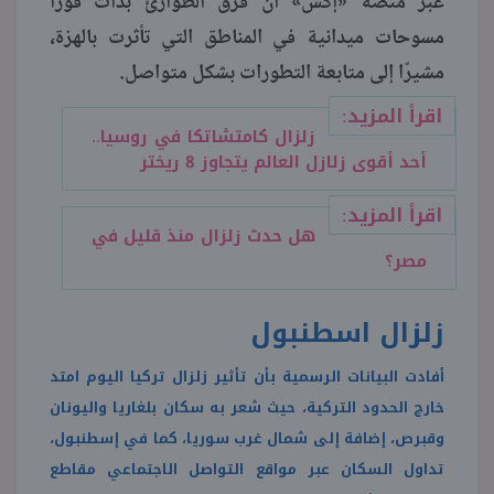
عبر منصة «إكس» أن فرق الطوارئ بدأت فورًا
مسوحات ميدانية في المناطق التي تأثرت بالهزة،
مشيرًا إلى متابعة التطورات بشكل متواصل.
اقرأ المزيد:
زلزال كامتشاتكا في روسيا..
أحد أقوى زلازل العالم يتجاوز 8 ريختر
اقرأ المزيد:
هل حدث زلزال منذ قليل في
مصر؟
زلزال اسطنبول
أفادت البيانات الرسمية بأن تأثير
زلزال تركيا اليوم
امتد
خارج الحدود التركية، حيث شعر به سكان بلغاريا واليونان
وقبرص، إضافة إلى شمال غرب سوريا، كما في إسطنبول،
تداول السكان عبر مواقع التواصل الاجتماعي مقاطع