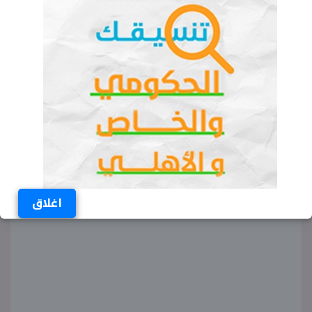
الاستجابة في حادثة اليوم.
تواصل الفرق الميدانية عملها في باليكيسير
وإسطنبول وبقية المدن التي تأثرت بزلزال تركيا
اليوم، مع استمرار انتشار الفيديوهات التي وثقت
اللحظات الأولى للهزة على منصات التواصل
الاجتماعي، في الوقت الذي تترقب فيه السلطات أي
مؤشرات على احتمالية وقوع زلازل لاحقة.
اغلاق