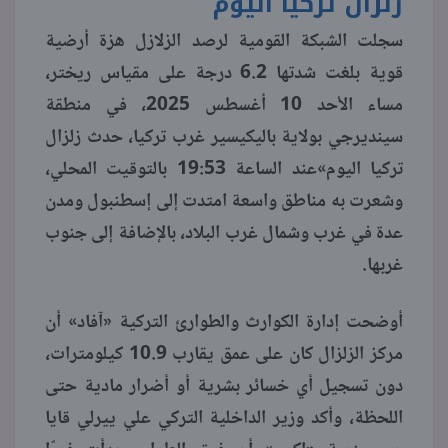
زلزال تركيا اليوم
سجلت الشبكة القومية لرصد الزلازل هزة أرضية
منوعات
قوية بلغت شدتها 6.2 درجة على مقياس ريختر،
مساء الأحد 10 أغسطس 2025، في منطقة
سينديرجي بولاية باليكيسير غرب تركيا، حدث زلزال
تركيا اليوم»عند الساعة 19:53 بالتوقيت المحلي،
وشعرت به مناطق واسعة امتدت إلى إسطنبول ومدن
عدة في غرب وشمال غرب البلاد، بالإضافة إلى جنوب
غربها.
أوضحت إدارة الكوارث والطوارئ التركية «آفاد» أن
مركز الزلزال كان على عمق يقارب 10.9 كيلومترات،
دون تسجيل أي خسائر بشرية أو أضرار مادية حتى
اللحظة، وأكد وزير الداخلية التركي علي ييرلي قايا