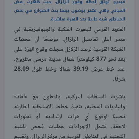
فيديو توثق لحظة وقوع الزلزال، حيث ظهرت بعض
المباني وهي تهتز بوضوح، بينما بدت الشوارع في بعض
المناطق شبه خالية بعد الهزة مباشرة.
المعهد القومي للبحوث الفلكية والجيوفيزيقية في
مصر أعلن تفاصيل الزلزال، موضحًا أن محطات
الشبكة القومية لرصد الزلازل سجلت وقوع الهزة على
بعد نحو 877 كيلومترًا شمال مدينة مرسى مطروح،
عند خط عرض 39.19 شمالًا وخط طول 28.09
شرقًا.
باشرت السلطات التركية، بالتعاون مع «آفاد»
والبلديات المحلية، تنفيذ خطط الاستجابة الطارئة
تحسبًا لوقوع أي هزات ارتدادية أو تطورات
لاحقة، تشمل الإجراءات عمليات فحص للبنية
التحتية في المناطق القريبة من مركز الزلزال، وتقييم