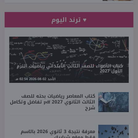
♥ ترند اليوم
كتاب الأضواء للصف الثالث الابتدائي رياضيات الترم
الأول 2027
الأحد 02-08-2026 02:54 مـ
كتاب المعاصر رياضيات بحته للصف
الثالث الثانوي 2027 pdf تفاضل وتكامل
شرح
معرفة نتيجة 3 ثانوي 2026 بالاسم
فقط موقع شبابيك