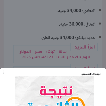
المعادي: 34,000 جنيه.
العتال: 36,000 جنيه.
حديد بيانكو: 34,000 جنيه للطن.
اقرأ المزيد:
«حالة ثبات» سعر الدولار
اليوم بنك مصر السبت 23 أغسطس 2025
اقرأ المزيد:
سعر الجنيه الذهب btc
توقعات التنسيق
اليوم.. لا يزال مستقرًا في الأسواق
استقرار سوق الحديد بعد
تراجع طفيف