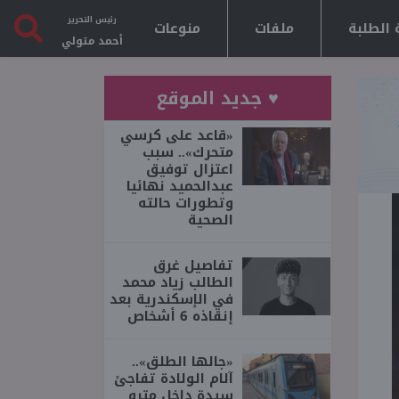
رئيس التحرير
 الطلبة
ملفات
منوعات
أحمد متولي
♥ جديد الموقع
«قاعد على كرسي
متحرك».. سبب
اعتزال توفيق
عبدالحميد نهائيا
وتطورات حالته
الصحية
تفاصيل غرق
الطالب زياد محمد
في الإسكندرية بعد
إنقاذه 6 أشخاص
«جالها الطلق»..
آلام الولادة تفاجئ
سيدة داخل مترو