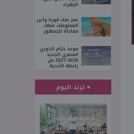
الزهراء
عمر ملك قورة وأبرز
المعلومات عنها..
مفاجأة للجمهور
موعد ختام الدوري
المصري الجديد
2026-2027 من
رابطة الأندية
♥ ترند اليوم
رابط نتيجة ثالثة إعدادي
برقم الجلوس والاسم
الإسكندرية 2026 الدور
الثاني