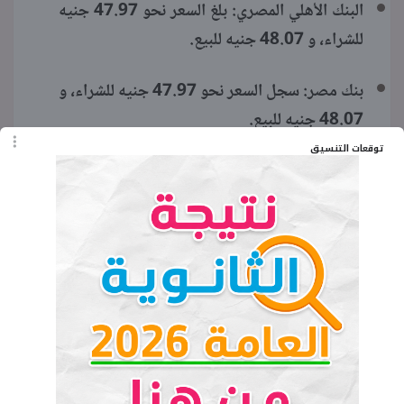
البنك الأهلي المصري: بلغ السعر نحو 47.97 جنيه
للشراء، و 48.07 جنيه للبيع.
بنك مصر: سجل السعر نحو 47.97 جنيه للشراء، و
48.07 جنيه للبيع.
توقعات التنسيق
مصرف أبو ظبي الإسلامي: بلغ السعر حوالي
48.25 جنيه للشراء، و 48.35 جنيه للبيع.
بنك القاهرة: وصل السعر إلى 48.2 جنيه للشراء، و
48.3 جنيه للبيع.
البنك التجاري الدولي "CIB": استقر السعر عند
47.96 جنيه للشراء، و 48.06 جنيه للبيع.