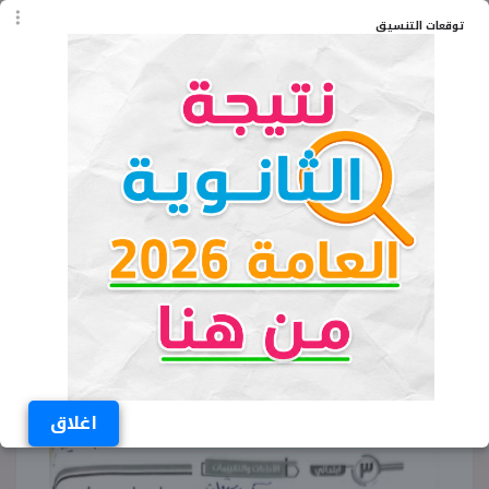
توقعات التنسيق
فعلًا ماضيًا: ........
حرف جر: ........
اسمًا موصولًا: ........
ج) بم نصح الوالد ابنته في الفقرة السابقة؟
د) حلل الكلمات التالية لمقاطع صوتية: يَنْجَحَ: ........ -
يُكَرِّرَ: ........
هـ) أكمل: الذي يريد أن ينجح عليه أن ........
اغلاق