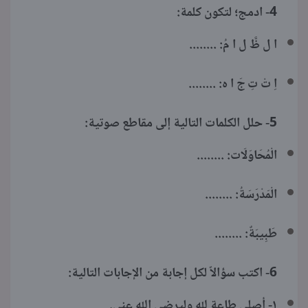
4- ادمج؛ لتكون كلمة:
ا ل ظَّ ل ا مُ: ........
اِ تْ تِ جَ ا ه: ........
5- حلل الكلمات التالية إلى مقاطع صوتية:
الْمُحَاوَلَات: ........
الْمَدْرَسَةُ: ........
طَبِيبَةٌ: ........
6- اكتب سؤالاً لكل إجابة من الإجابات التالية:
١- أصلي طاعة لله وليرضى الله عني.