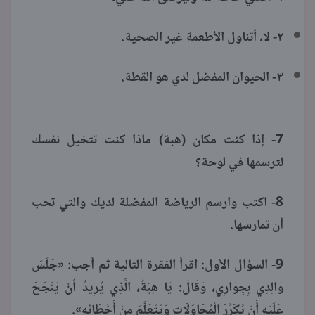
٢- لا، أتناول الأطعمة غير الصحية.
٣- الحيوان المفضل لدي هو القطة.
7- إذا كنت مكان (هبة) ماذا كنت تتخيل نفسك
لترسمها في لوحة؟
8- اكتب وارسم الرياضة المفضلة لديك والتي تحب
أن تمارسها.
9- السؤال الأول: اقرأ الفقرة التالية ثم أجب: «جَلَسَ
وَالِدِي بِجِوَارِي، وَقَالَ: يَا هِبَةُ، الَّذِي يُرِيدُ أَنْ يَنْجَحَ
عَلَيْهِ أَنْ يُكَرِّرَ الْمُحَاوَلَاتِ وَيَتَعَلَّمَ مِنْ أَخْطَائِهِ».