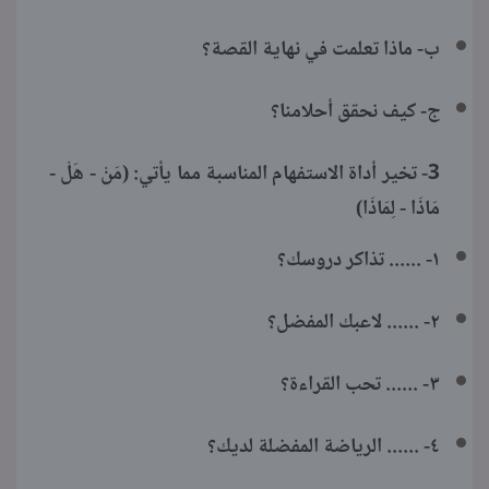
ب- ماذا تعلمت في نهاية القصة؟
ج- كيف نحقق أحلامنا؟
3- تخير أداة الاستفهام المناسبة مما يأتي: (مَنْ - هَلْ -
مَاذَا - لِمَاذَا)
١- ...... تذاكر دروسك؟
٢- ...... لاعبك المفضل؟
٣- ...... تحب القراءة؟
٤- ...... الرياضة المفضلة لديك؟