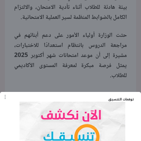
بيئة هادئة للطلاب أثناء تأدية الامتحان، والالتزام
الكامل بالضوابط المنظمة لسير العملية الامتحانية.
حثت الوزارة أولياء الأمور على دعم أبنائهم في
مراجعة الدروس بانتظام استعدادًا للاختبارات،
مشيرة إلى أن موعد امتحانات شهر أكتوبر 2025
يمثل فرصة مبكرة لمعرفة المستوى الأكاديمي
للطلاب.
توقعات التنسيق
الكلمات المفتاحية
موعد امتحانات شهر أكتوبر تانية إعدادي 2025