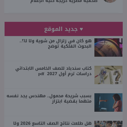
صحفية مصرية خريجة كلية الإعلام
♥ جديد الموقع
هو كان في زلزال من شوية ولا لا؟..
البحوث الفلكية توضح
كتاب سندباد للصف الخامس الابتدائي
دراسات ترم أول 2027 pdf
بسبب شريحة محمول.. مهندس يجد نفسه
متهما بقضية ابتزاز
هل طلعت نتائج الصف التاسع 2026 ولا