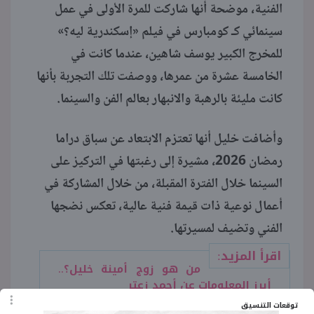
الفنية، موضحة أنها شاركت للمرة الأولى في عمل
سينمائي كـ كومبارس في فيلم «إسكندرية ليه؟»
للمخرج الكبير يوسف شاهين، عندما كانت في
الخامسة عشرة من عمرها، ووصفت تلك التجربة بأنها
كانت مليئة بالرهبة والانبهار بعالم الفن والسينما.
وأضافت خليل أنها تعتزم الابتعاد عن سباق دراما
رمضان 2026، مشيرة إلى رغبتها في التركيز على
السينما خلال الفترة المقبلة، من خلال المشاركة في
أعمال نوعية ذات قيمة فنية عالية، تعكس نضجها
الفني وتضيف لمسيرتها.
اقرأ المزيد:
من هو زوج أمينة خليل؟..
أبرز المعلومات عن أحمد زعتر
توقعات التنسيق