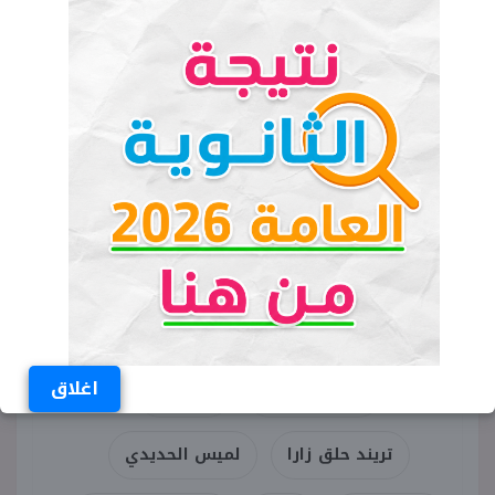
الكلمات المفتاحية
اغلاق
برنامج الصورة
حلق زارا
تريند حلق زارا
لميس الحديدي