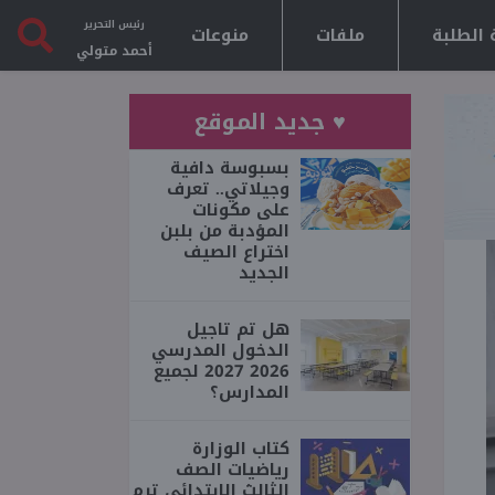
رئيس التحرير
 الطلبة
ملفات
منوعات
أحمد متولي
♥ جديد الموقع
بسبوسة دافية
وجيلاتي.. تعرف
على مكونات
المؤدبة من بلبن
اختراع الصيف
الجديد
هل تم تاجيل
الدخول المدرسي
2026 2027 لجميع
المدارس؟
كتاب الوزارة
رياضيات الصف
الثالث الابتدائي ترم