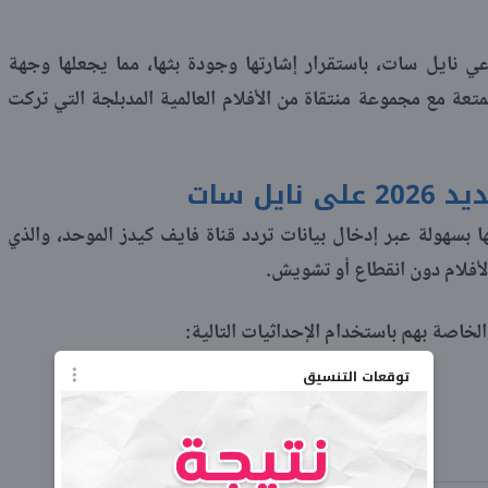
اعي نايل سات، باستقرار إشارتها وجودة بثها، مما يجعلها وجهة
عة مع مجموعة منتقاة من الأفلام العالمية المدبلجة التي تركت
يل سات
ثها بسهولة عبر إدخال بيانات تردد قناة فايف كيدز الموحد، والذي
لأفلام دون انقطاع أو تشويش.
خاصة بهم باستخدام الإحداثيات التالية:
توقعات التنسيق