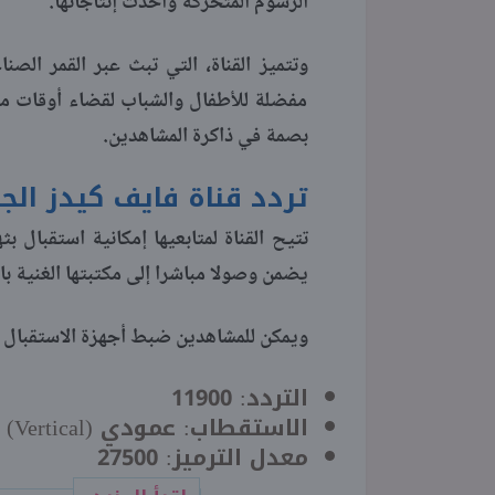
الرسوم المتحركة وأحدث إنتاجاتها.
وتتميز القناة، التي تبث عبر القمر الصن
مفضلة للأطفال والشباب لقضاء أوقات ممت
بصمة في ذاكرة المشاهدين.
تردد قناة فايف كيدز الجديد 2026 على نا
تتيح القناة لمتابعيها إمكانية استقبال ب
يضمن وصولا مباشرا إلى مكتبتها الغنية با
ويمكن للمشاهدين ضبط أجهزة الاستقبال ال
التردد: 11900
الاستقطاب: عمودي (
Vertical
)
معدل الترميز: 27500