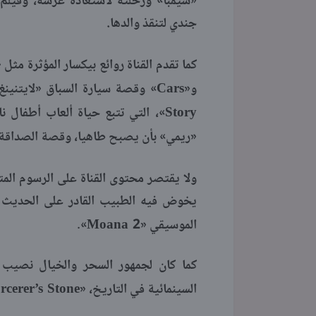
«سيمبا» ورحلته لاستعادة عرشه، وفيلم
جندي لتنقذ والدها.
كما تقدم القناة روائع بيكسار المؤثرة مثل 
Cars
و«
» وقصة سيارة السباق «لايتنينغ 
Story
»، التي تتبع حياة ألعاب أطفال نا
«ريمي» بأن يصبح طاهيا، وقصة الصداقة 
ولا يقتصر محتوى القناة على الرسوم المت
يخوض فيه الطبيب القادر على الحديث مع
Moana 2
الموسيقي «
».
كما كان لجمهور السحر والخيال نصيب
rcerer’s Stone
السينمائية في التاريخ، «