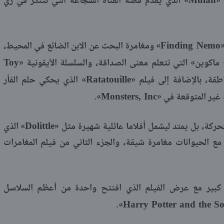
Mulan
 «
» الذي يقدم قصة الفتاة الشجاعة التي تتنكر في زي
Finding Nemo
«
» ومغامرة البحث عن الابن الضائع في المحيط،
Toy
ماكوين» التي تتعلم معنى الصداقة، والسلسلة الأيقونية «
Ratatouille
طقة، بالإضافة إلى فيلم «
» الذي يحكي حلم الفأر
Monsters, Inc
غير المتوقعة في «
».
Dolittle
حركة، بل يمتد ليشمل أفلاما عائلية شهيرة مثل «
» الذي
 الحيوانات مغامرة شيقة، والجزء الثاني من فيلم المغامرات
 كبير مع عرض الفيلم الذي افتتح واحدة من أعظم السلاسل
Harry Potter and the So
».