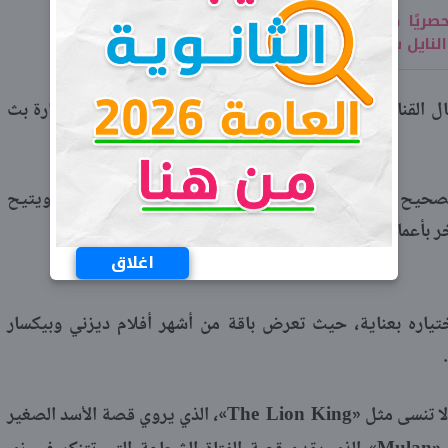
ريًا كأس السوبر والدوري السعودي..
النايل سات
بال القناة بجودة عالية، حيث تحرص الإدارة على توفير إشارة بث
لصحيح في تجنب أي مشكلات تقنية قد تواجه المشاهدين، ويتيح
 بأعمال سينمائية شهيرة تلبي مختلف الأذواق.
اغلاق
ختياره بعناية، حيث تعرض باقة من أشهر أفلام ديزني وبيكسار
The Lion King
لا تنسى مثل «
»، الذي يروي قصة الأسد الصغير