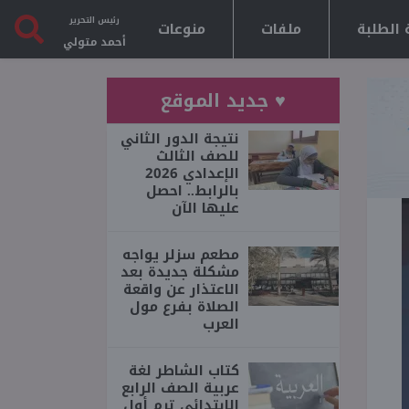
رئيس التحرير
 الطلبة
ملفات
منوعات
أحمد متولي
♥ جديد الموقع
نتيجة الدور الثاني
للصف الثالث
الإعدادي 2026
بالرابط.. احصل
عليها الآن
مطعم سزلر يواجه
مشكلة جديدة بعد
الاعتذار عن واقعة
الصلاة بفرع مول
العرب
كتاب الشاطر لغة
عربية الصف الرابع
الابتدائي ترم أول