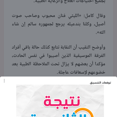
بجميع احتياجات العلاج والرعاية الطبية.
وقال كامل: «الليثي فنان محبوب وصاحب صوت
أصيل، وكلنا بندعيله يرجع لجمهوره سالم إن شاء
الله».
وأوضح النقيب أن النقابة تتابع كذلك حالة باقي أفراد
الفرقة الموسيقية الذين أصيبوا في نفس الحادث،
مؤكدا أن بعضهم لا يزال تحت الملاحظة الطبية بعد
خضوعهم لإسعافات عاجلة.
توقعات التنسيق
الكلمات المفتاحية
آخر تطورات حالة المطرب إسماعيل الليثي